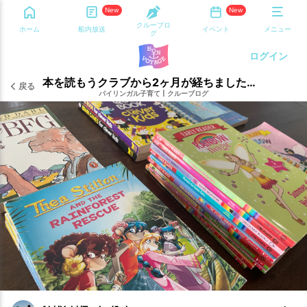
New
New
クルーブロ
ホーム
船内放送
イベント
メニュー
グ
ログイン
本を読もうクラブから2ヶ月が経ちました！夏休みまとめ
戻る
バイリンガル子育て
|
クルーブログ