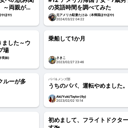
子女への読み聞
#12 アメリカ帰国子女 - 7歳男
 ～両親が読
の英語時間を調べてみた
やほや)
元アメリカ駐妻たけみ（本帰国ほやほや)
2024/03/22 04:22
乗船して1か月
きました～ウ
プ場
(年長妹)
さきこ
2023/02/27 23:46
パパ＆メンズ部
クルーが多
うちのパパ、運転やめました
Aki/Yuki/Taylor(9y)
2023/02/02 10:14
初めまして、フライトドクタ
す🚁