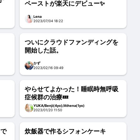
子
ペーストが楽天にデビュー✨
Lena
2023/07/04 18:22
ついにクラウドファンディングを
開始した話。
かず
2023/02/16 09:49
やらせてよかった！睡眠時無呼吸
。
症候群の治療💤
YUKA/Benji(4yo)/Athena(1yo)
2023/01/20 11:50
ーで
炊飯器で作るシフォンケーキ