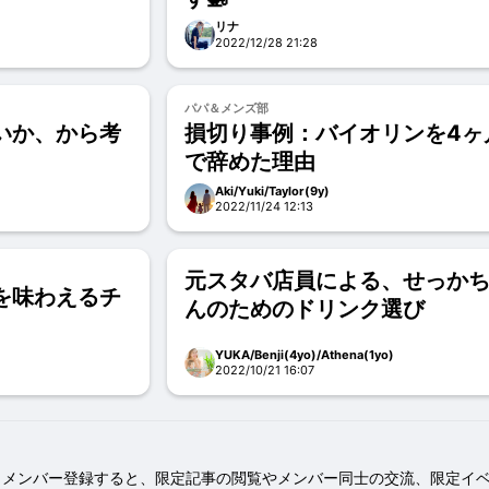
リナ
2022/12/28 21:28
パパ＆メンズ部
いか、から考
損切り事例：バイオリンを4ヶ
で辞めた理由
Aki/Yuki/Taylor(9y)
2022/11/24 12:13
元スタバ店員による、せっか
を味わえるチ
んのためのドリンク選び
YUKA/Benji(4yo)/Athena(1yo)
2022/10/21 16:07
メンバー登録すると、限定記事の閲覧やメンバー同士の交流、限定イ