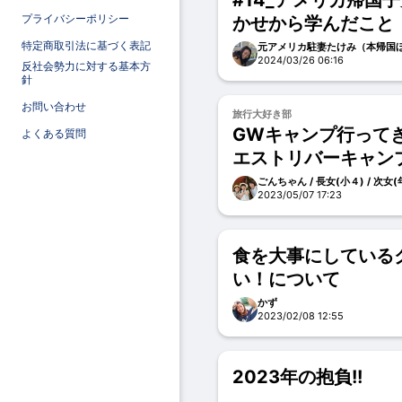
#14_アメリカ帰国
プライバシーポリシー
かせから学んだこと
む必要はない～
特定商取引法に基づく表記
元アメリカ駐妻たけみ（本帰国ほ
2024/03/26 06:16
反社会勢力に対する基本方
針
お問い合わせ
旅行大好き部
GWキャンプ行って
よくある質問
エストリバーキャン
ごんちゃん / 長女(小４) / 次女
2023/05/07 17:23
食を大事にしている
い！について
かず
2023/02/08 12:55
2023年の抱負!!