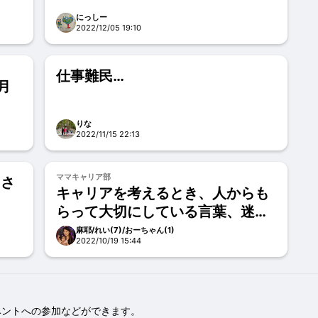
にっしー
2022/12/05 19:10
仕事難民…
月
りな
2022/11/15 22:13
ママキャリア部
ちさ
キャリアを考えるとき、人からも
らって大切にしている言葉、迷っ
たときに立ち戻る言葉、そして繋
麻耶/れい(7)/おーちゃん(1)
2022/10/19 15:44
ぎたい言葉
ベントへの参加などができます。