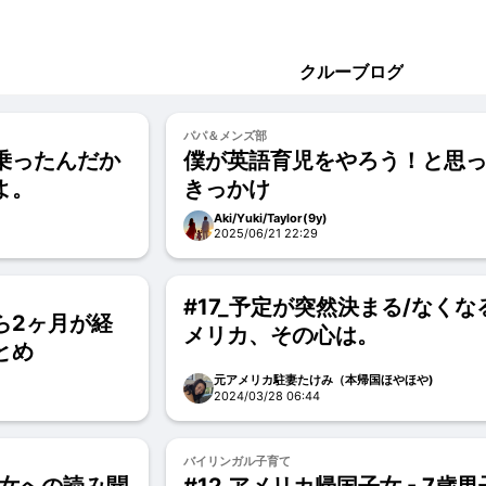
クルーブログ
パパ＆メンズ部
乗ったんだか
僕が英語育児をやろう！と思
よ。
きっかけ
Aki/Yuki/Taylor(9y)
2025/06/21 22:29
#17_予定が突然決まる/なくな
ら2ヶ月が経
メリカ、その心は。
とめ
元アメリカ駐妻たけみ（本帰国ほやほや)
2024/03/28 06:44
バイリンガル子育て