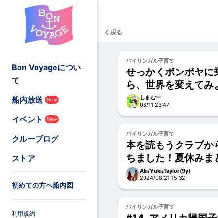
戻る
バイリンガル子育て
Bon Voyageについ
せっかくボンボヤに
て
ら、世界を変えてみ
しまむー
船内放送
New
08/11 23:47
イベント
New
バイリンガル子育て
クルーブログ
本を読もうクラブか
ちました！夏休みま
ストア
Aki/Yuki/Taylor(9y)
2024/08/21 15:32
初めての方へ船内図
バイリンガル子育て
利用規約