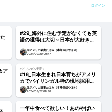
ログイン
#29_海外に住む予定がなくても英
った
語の獲得は大切～日本が大好きな
方こそ英語を話そう～
元アメリカ駐妻たけみ（本帰国ほやほや)
2024/09/20 09:47
バイリンガル子育て
るア
#16_日本生まれ日本育ちがアメリ
カでバイリンガル枠の現地採用を
勝ち取るまで～アイデンティティ
元アメリカ駐妻たけみ（本帰国ほやほや)
2024/03/27 08:30
崩壊の連続を経て～
一年中食べて欲しい！あのやばい