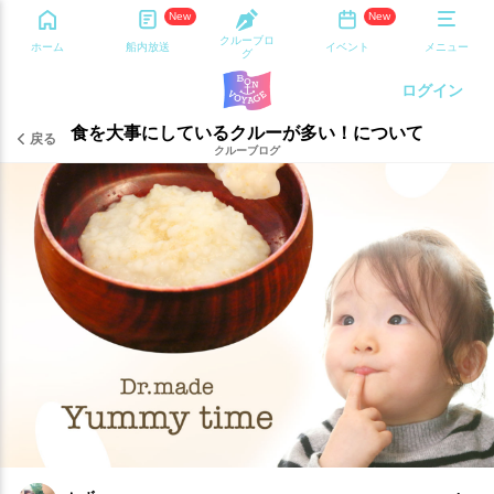
New
New
クルーブロ
ホーム
船内放送
イベント
メニュー
グ
ログイン
食を大事にしているクルーが多い！について
戻る
クルーブログ