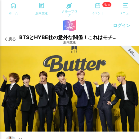
New
クルーブロ
ホーム
船内放送
イベント
メニュー
グ
ログイン
BTSとHYBE社の意外な関係！これはモチベーション上がるわ！
戻る
船内放送
お試し