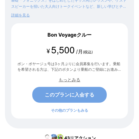
基礎「フォニックス」をはじめとしたキッズ向けレッスンや、ゲスト
スピーカーを招いた大人向けトークイベントなど、新しい学びとチャ
レンジを得られるコンテンツをご提供します。
詳細を見る
Bon Voyageクルー
5,500
¥
/月
(税込)
ボン・ボヤージュ号は3ヶ月ぶりに会員募集を行います。乗船
を希望される方は、下記のボタンより乗船のご登録にお進みく
ださい。 次の募集は未定です。この機会をお見逃しなく！
もっとみる
このプランに入会する
その他のプランもみる
43
リアクション