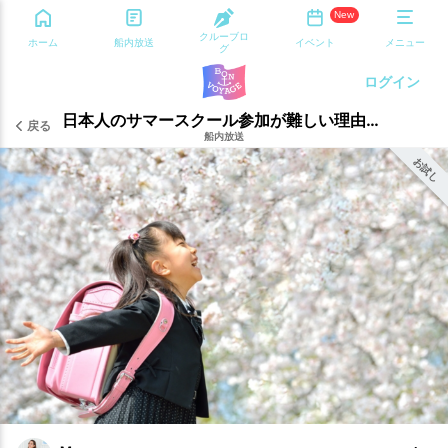
New
クルーブロ
ホーム
船内放送
イベント
メニュー
グ
ログイン
日本人のサマースクール参加が難しい理由は、教育でも発音でもない！いつまで4月を新学期にするの？
戻る
船内放送
お試し