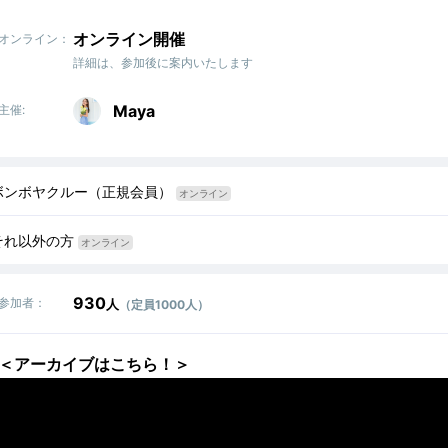
オンライン開催
オンライン：
詳細は、参加後に案内いたします
Maya
主催:
ボンボヤクルー（正規会員）
オンライン
それ以外の方
オンライン
930
参加者：
人
（定員1000人）
＜アーカイブはこちら！＞