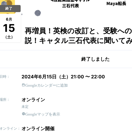
終了
6
月
15
再増員！英検の改訂と、受験へ
（土）
説！キャタル三石代表に聞いて
終了しました
2024年6月15日（土）21:00 〜 22:00
日時：
Googleカレンダーに追加
オンライン
場所：
未定
Googleマップを表示
オンライン開催
オンライン：