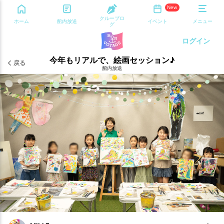
New
クルーブロ
ホーム
船内放送
イベント
メニュー
グ
ログイン
今年もリアルで、絵画セッション♪
戻る
船内放送