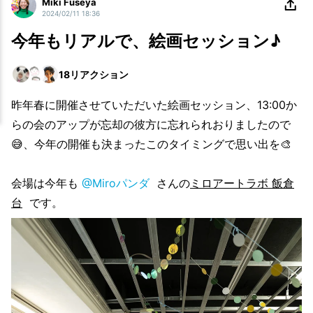
Miki Fuseya
2024/02/11 18:36
今年もリアルで、絵画セッション♪
18
リアクション
昨年春に開催させていただいた絵画セッション、13:00か
らの会のアップが忘却の彼方に忘れられおりましたので
😅、今年の開催も決まったこのタイミングで思い出を🎨
会場は今年も
@Miroパンダ
さんの
ミロアートラボ 飯倉
台
です。