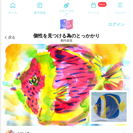
New
クルーブロ
ホーム
船内放送
イベント
メニュー
グ
ログイン
個性を見つける為のとっかかり
戻る
船内放送