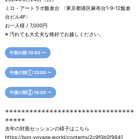
ミロ・アートラボ飯倉台 〈東京都港区麻布台1-9-12飯倉
台ビル4F〉
お一人様 / 7,000円
※ 汚れても大丈夫な格好でお越しください。
午前の部 10:00 〜
午後の部① 13:00 〜
午後の部② 16:00 〜
✳︎✳︎✳︎✳︎✳︎✳︎✳︎✳︎✳︎✳︎✳︎✳︎✳︎✳︎✳︎✳︎✳︎✳︎✳︎✳︎✳︎✳︎✳︎✳︎✳︎✳︎✳︎✳︎✳︎✳︎✳︎✳︎
✳︎✳︎✳︎✳︎✳︎
去年の対面セッションの様子はこちら
https://bon-voyage.world/contents/2c9f0b0f9941