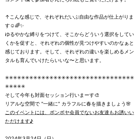
↑こんな感じで、それぞれだいぶ自由な作品が仕上がりま
す☺️🌈✨
ゆるやかな縛りをつけて、そこからどういう選択をしてい
くかを促すと、それぞれの個性が見つけやすいのかなぁと
感じております。そして、それぞれの違いを楽しめるメン
タルも育んでいけたらいいな〜と思います。
✳︎✳︎✳︎✳︎✳︎✳︎✳︎✳︎✳︎✳︎✳︎✳︎✳︎✳︎✳︎✳︎✳︎✳︎✳︎✳︎✳︎✳︎✳︎✳︎✳︎✳︎✳︎✳︎✳︎✳︎✳︎✳︎
✳︎✳︎✳︎✳︎✳︎
そして今年も対面セッション行いまーす🎨
リアルな空間で "一緒に" カラフルに春を描きましょう🌸
このイベントには、ボンボヤ会員でないお友達もお誘いい
ただけます♪
2024年3月24日（日）