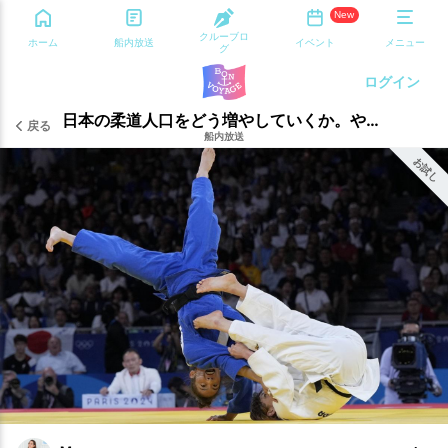
New
クルーブロ
ホーム
船内放送
イベント
メニュー
グ
ログイン
日本の柔道人口をどう増やしていくか。やっぱり漫画じゃない？
戻る
船内放送
お試し