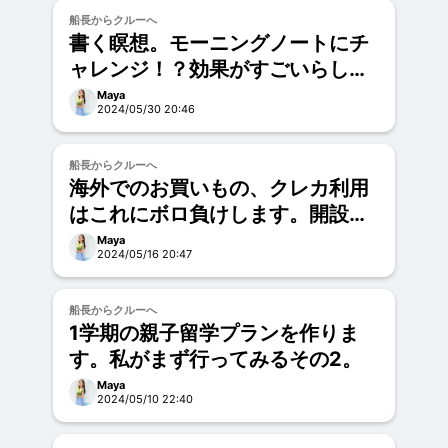
お試し
船長からクルーへ
書く瞑想。モーニングノートにチ
ャレンジ！？効果がすごいらし
い。。。
Maya
2024/05/30 20:46
お試し
船長からクルーへ
海外でのお買いもの、クレカ利用
はこれにボロ負けします。開設・
設定方法どうぞ！
Maya
2024/05/16 20:47
お試し
船長からクルーへ
1学期の親子留学プランを作りま
す。私がまず行ってみるその2。
Maya
2024/05/10 22:40