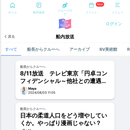
New
クルーブロ
ホーム
船内放送
イベント
メニュー
グ
ログイン
船内放送
戻る
すべて
船長からクルーへ
アーカイブ
BV美術館
R
お試し
船長からクルーへ
8/11放送 テレビ東京「円卓コン
フィデンシャル～他社との遭遇
～」話しすぎたと思う。
Maya
2024/08/03 11:05
お試し
船長からクルーへ
日本の柔道人口をどう増やしてい
くか。やっぱり漫画じゃない？