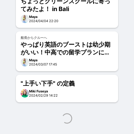
ちょっとグリーンスクールに寄っ
てみたよ！ in Bali
Maya
2024/04/04 22:20
お試し
船長からクルーへ
やっぱり英語のブーストは幼少期
がいい！中高での留学プランに全
振りは危険だと思う15歳の母。
Maya
2024/03/07 17:45
"上手い下手" の定義
Miki Fuseya
2024/02/29 14:22