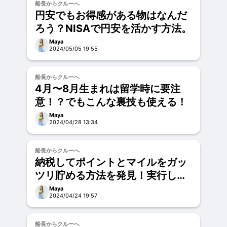
お試し
船長からクルーへ
円安でもお得感がある物はなんだ
ろう？NISAで円安を活かす方法。
Maya
2024/05/05 19:55
お試し
船長からクルーへ
4月〜8月生まれは留学時に要注
意！？でもこんな裏技も使える！
Maya
2024/04/28 13:34
お試し
船長からクルーへ
納税してポイントとマイルをガッ
ツリ貯める方法を発見！実行して
みました。
Maya
2024/04/24 19:57
お試し
船長からクルーへ