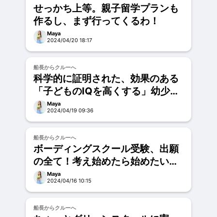
せっかち上等。親子留学プランも
作るし、まず行ってくるわ！
Maya
2024/04/20 18:17
お試し
船長からクルーへ
科学的に証明された、効果のある
「子どものIQを高くする」幼少期
の過ごし方！
Maya
2024/04/19 09:36
お試し
船長からクルーへ
ボーディングスクール受験、出願
の全て！考え始めたら始めたい準
備。
Maya
2024/04/16 10:15
お試し
船長からクルーへ