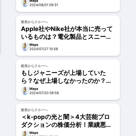
Maya
2024/08/01 09:31
船長からクルーへ
Apple社やNike社が本当に売って
いるものは？電化製品とスニーカ
ーではないという話。
Maya
2024/07/27 10:58
お試し
船長からクルーへ
もしジャニーズが上場していた
ら？なぜ上場しなかったのか？を
考えてみる！
Maya
2024/07/20 08:58
お試し
船長からクルーへ
＜k-popの光と闇＞4大芸能プロ
ダクションの株価分析！業績悪化
の原因とは？
Maya